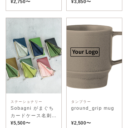
¥2,750〜
¥3,850〜
ステーショナリー
タンブラー
Sobagni がまぐち
ground_grip mug
カードケース名刺入
れ
¥5,500〜
¥2,500〜