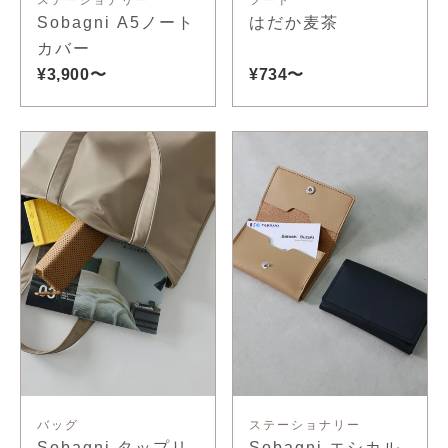
Sobagni A5ノート
はだか麦茶
カバー
¥3,900〜
¥734〜
バッグ
ステーショナリー
Sobagni タップリ
Sobagni エシカル