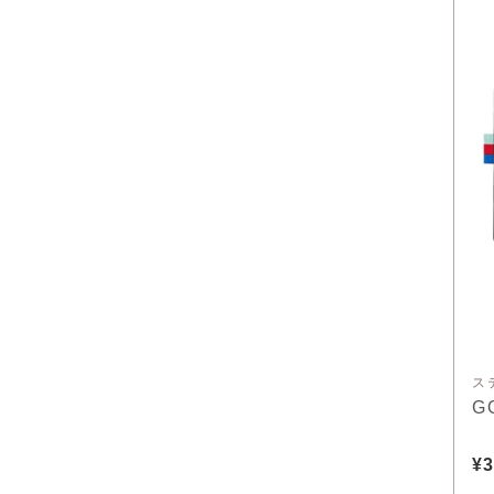
ス
G
¥3