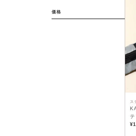
価格
ス
K
テ
¥1