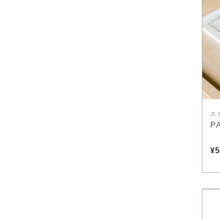
ス
P
¥