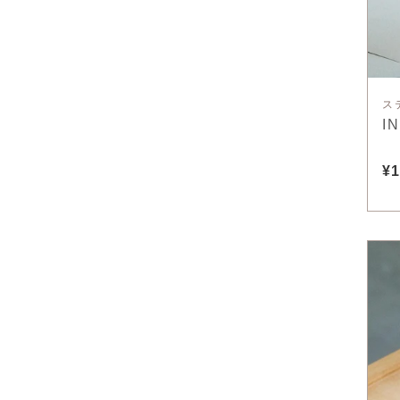
ス
I
¥1