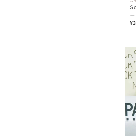
ス
S
ー
¥3