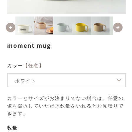
モ
ー
ダ
ル
で
メ
moment mug
デ
ィ
ア
(1)
(2
カラー
【任意】
を
開
く
カラーとサイズがお決まりでない場合は、任意の
値を選択していただき数量をいれるとお見積りで
きます。
数量
数