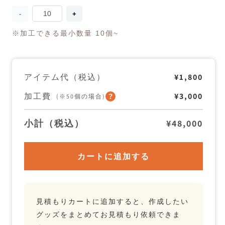
量
moment
moment
mug
mug
の
の
※加工できる最小数量 10個~
数
数
量
量
を
を
減
増
アイテム代（税込）
¥1,800
ら
や
す
す
加工費
¥3,000
(※50個の場合)
小計（税込）
¥48,000
カートに追加する
見積もりカートに追加すると、作成したい
グッズをまとめてお見積もり依頼できま