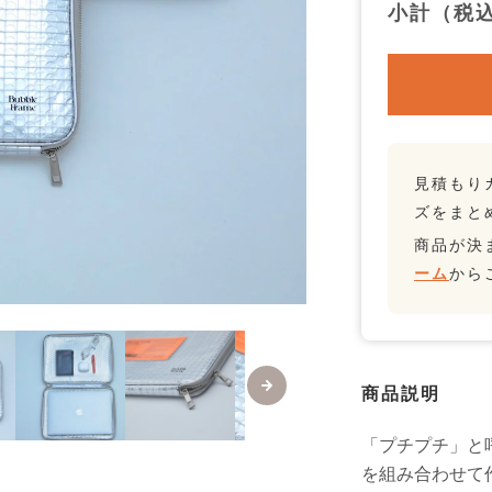
小計（税
見積もり
ズをまと
商品が決
ーム
から
商品説明
「プチプチ」と
を組み合わせて