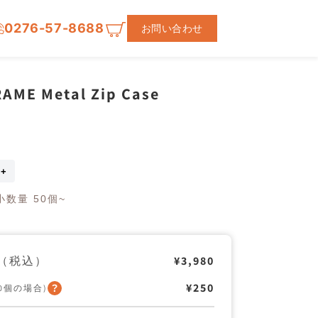
0276-57-8688
お問い合わせ
AME Metal Zip Case
BUBBLE
FRAME
Metal
数量 50個~
Zip
Case
の
数
量
（税込）
¥3,980
を
増
¥250
50個の場合)
や
す