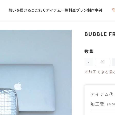
想いを届けるこだわり
アイテム一覧
料金プラン
制作事例
BUBBLE FR
数量
数
量
BUBBLE
FRAME
Metal
※加工できる最小
Zip
Case
の
数
量
アイテム代
を
減
加工費
(※
ら
す