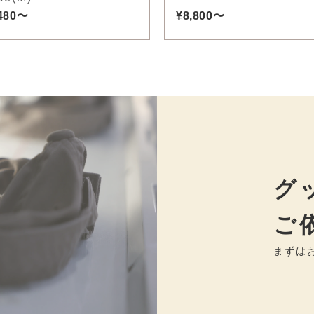
,480〜
¥8,800〜
グ
ご
まずは