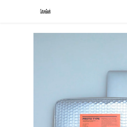
コンテ
ンツに
進む
商品情
報にス
キップ