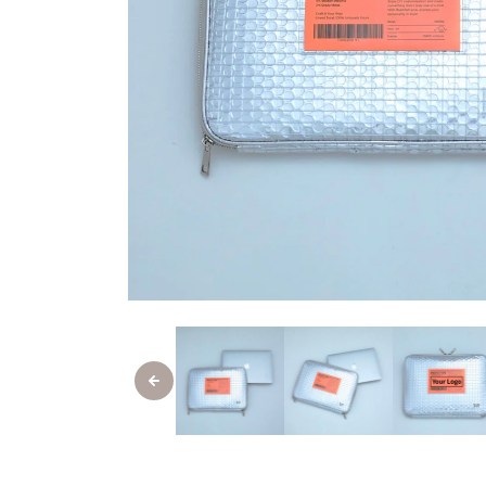
モ
ー
ダ
ル
で
メ
デ
ィ
ア
(1)