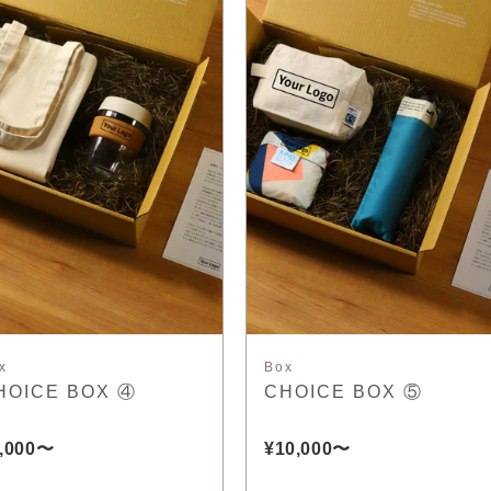
x
Box
HOICE BOX ④
CHOICE BOX ⑤
,000〜
¥10,000〜