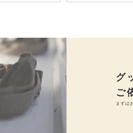
グ
ご
まずは