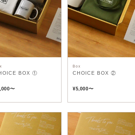
x
Box
HOICE BOX ①
CHOICE BOX ②
,000〜
¥5,000〜