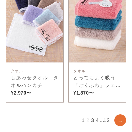
タオル
タオル
しあわせタオル タ
とってもよく吸う
オルハンカチ
「ごくふわ」フェイ
¥2,970〜
スタオル
¥1,870〜
1
2
3
4
...
12
→