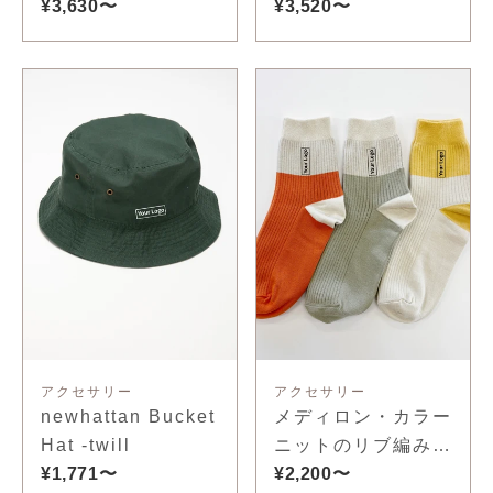
トＴシャツ
¥3,630〜
エンド リラックス
¥3,520〜
フィット ラグランT
シャツ
アクセサリー
アクセサリー
newhattan Bucket
メディロン・カラー
Hat -twill
ニットのリブ編み靴
¥1,771〜
下
¥2,200〜