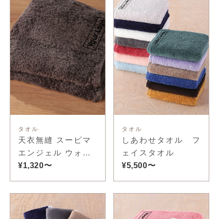
タオル
タオル
天衣無縫 スーピマ
しあわせタオル フ
エンジェル ウォッ
ェイスタオル
シュタオル
¥1,320〜
¥5,500〜