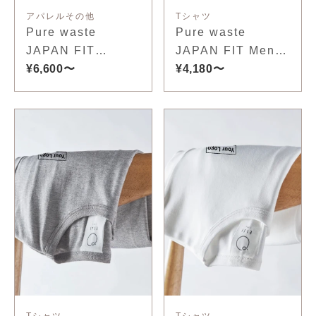
アパレルその他
Tシャツ
Pure waste
Pure waste
JAPAN FIT
JAPAN FIT Men's
Unisex
¥6,600〜
Long Sleeve T-
¥4,180〜
Sweatshirt
Shirt
Tシャツ
Tシャツ