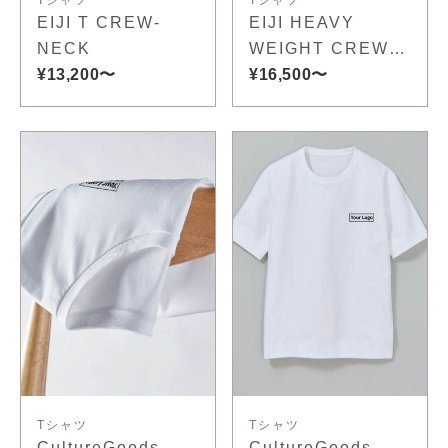
EIJI T CREW-
EIJI HEAVY
NECK
WEIGHT CREW-
¥13,200〜
NECK
¥16,500〜
Tシャツ
Tシャツ
CultureGoods
CultureGoods