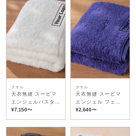
タオル
タオル
天衣無縫 スーピマ
天衣無縫 スーピマ
エンジェルバスタオ
エンジェル フェイ
ル
¥7,150〜
スタオル
¥2,640〜