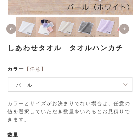
モ
ー
ダ
ル
で
メ
しあわせタオル タオルハンカチ
デ
ィ
ア
(1)
(2
カラー
【任意】
を
開
く
カラーとサイズがお決まりでない場合は、任意の
値を選択していただき数量をいれるとお見積りで
きます。
数量
数