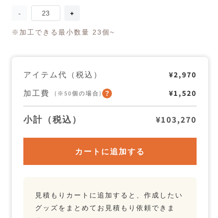
量
し
し
あ
あ
※加工できる最小数量 23個~
わ
わ
せ
せ
タ
タ
オ
オ
ル
ル
アイテム代（税込）
¥2,970
タ
タ
オ
オ
加工費
¥1,520
(※50個の場合)
ル
ル
ハ
ハ
ン
ン
小計（税込）
¥103,270
カ
カ
チ
チ
の
の
数
数
カートに追加する
量
量
を
を
減
増
ら
や
す
す
見積もりカートに追加すると、作成したい
グッズをまとめてお見積もり依頼できま