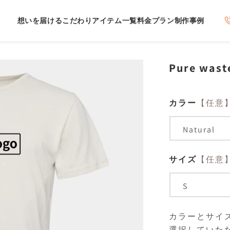
想いを届けるこだわり
アイテム一覧
料金プラン
制作事例
Pure wast
カラー
【任意
サイズ
【任意
カラーとサイ
選択していた