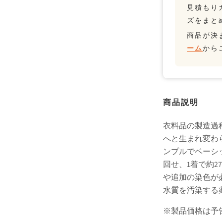
見積もり
ズをまと
商品が決
ーム
から
商品説明
衣料品の製造過
へと生まれ変わ
ンプルでベーシ
回せ、1着で約2
や追加の染色が
水質を汚染する
※製品価格は予