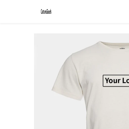
コンテ
ンツに
進む
商品情
報にス
キップ