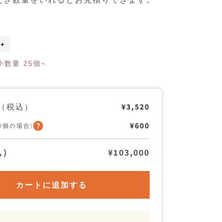
Pure
waste
T-
数量 25個~
Shirts
Men
の
数
量
（税込）
¥3,520
を
増
¥600
50個の場合)
や
す
込）
¥103,000
カートに追加する