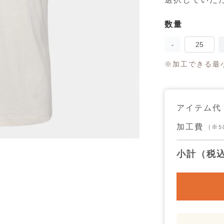
数量
数
量
Pure
waste
T-
※加工できる最小
Shirts
Men
の
数
量
アイテム代
を
減
加工費
(※
ら
す
小計（税