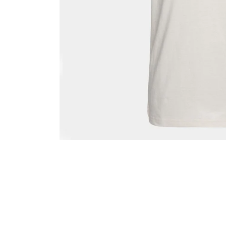
モ
ー
ダ
ル
で
メ
デ
ィ
ア
(1)