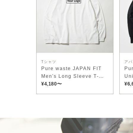
Tシャツ
アパ
Pure waste JAPAN FIT
Pu
Men's Long Sleeve T-
Uni
Shirt
¥4,180〜
¥6