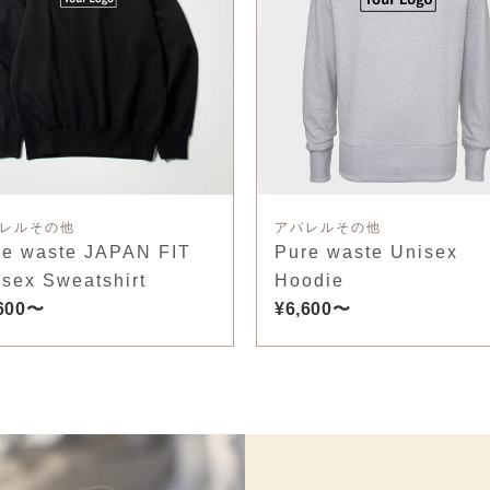
レルその他
アパレルその他
re waste JAPAN FIT
Pure waste Unisex
sex Sweatshirt
Hoodie
,600〜
¥6,600〜