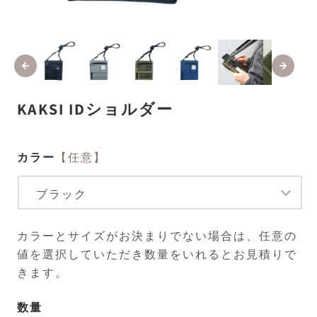
モ
ー
ダ
ル
で
メ
KAKSI IDショルダー
デ
ィ
ア
(1)
(2
カラー
【任意】
を
開
く
カラーとサイズがお決まりでない場合は、任意の
値を選択していただき数量をいれるとお見積りで
きます。
数量
数