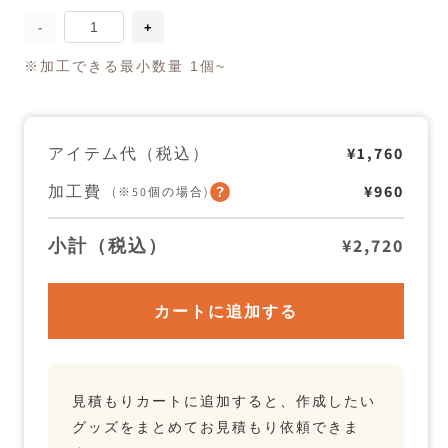
量
KAKSI
KAKSI
ID
ID
シ
シ
※加工できる最小数量 1個~
ョ
ョ
ル
ル
ダ
ダ
ー
ー
アイテム代（税込）
¥1,760
の
の
数
数
加工費
¥960
量
量
(※50個の場合)
を
を
減
増
小計（税込）
¥2,720
ら
や
す
す
カートに追加する
見積もりカートに追加すると、作成したい
グッズをまとめてお見積もり依頼できま