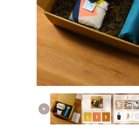
モ
ー
ダ
ル
で
メ
デ
ィ
ア
(1)