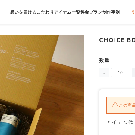
想いを届けるこだわり
アイテム一覧
料金プラン
制作事例
CHOICE B
数量
数
量
CHOICE
BOX
⑤
の
数
量
この商
を
減
ら
アイテム代
す