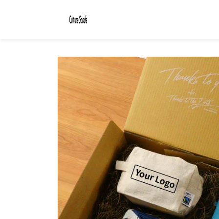
コンテ
ンツに
進む
商品情
報にス
キップ