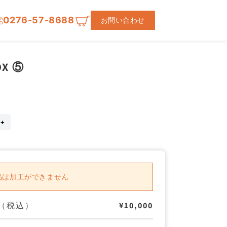
0276-57-8688
お問い合わせ
OX ⑤
CHOICE
BOX
⑤
の
数
量
品は加工ができません
を
増
や
（税込）
¥10,000
す