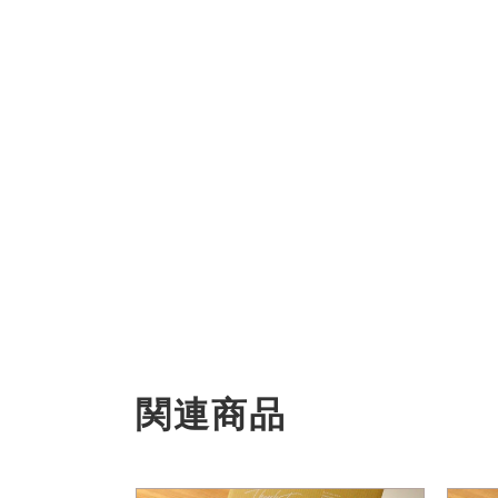
を
開
く
関連商品