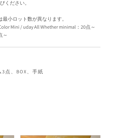
選びください。
は最小ロット数が異なります。
Color Mini / uday All Whether minimal：20点～
0点～
3点、BOX、手紙