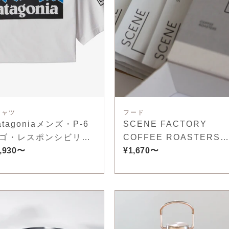
シャツ
フード
atagoniaメンズ・P-6
SCENE FACTORY
ゴ・レスポンシビリテ
COFFEE ROASTERS
ー
,930〜
ドリップバッグコーヒー
¥1,670〜
パックアソート／5個入