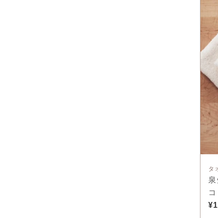
タ
泉
コ
¥1