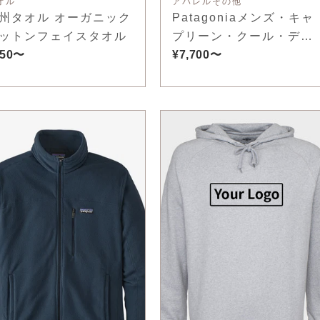
オル
アパレルその他
州タオル オーガニック
Patagoniaメンズ・キャ
ットンフェイスタオル
プリーン・クール・デイ
550〜
リー・フーディ
¥7,700〜