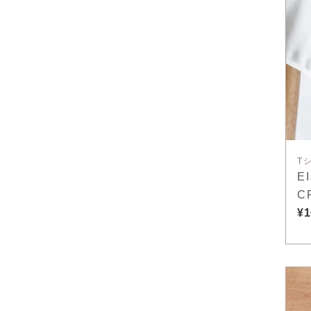
T
E
C
¥1