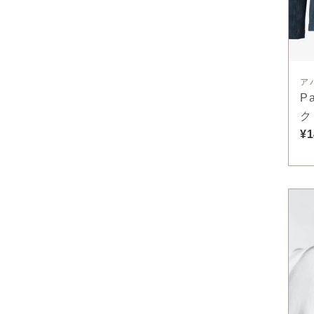
ア
P
ク
¥1