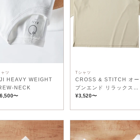
シャツ
Tシャツ
IJI HEAVY WEIGHT
CROSS & STITCH オー
REW-NECK
プンエンド リラックスフ
6,500〜
ィット ラグランTシャツ
¥3,520〜