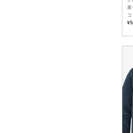
タ
泉
コ
¥