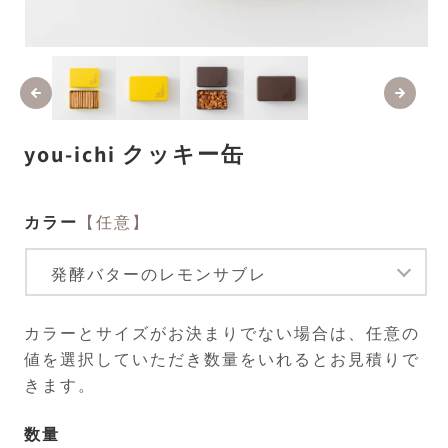
モ
ー
ダ
ル
で
メ
you-ichi クッキー缶
デ
ィ
ア
(1)
(2
カラー
【任意】
を
開
く
カラーとサイズがお決まりでない場合は、任意の
値を選択していただき数量をいれるとお見積りで
きます。
数量
数