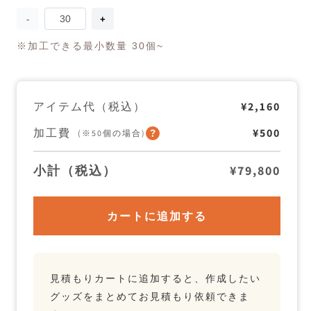
量
you-
you-
ichi
ichi
ク
ク
※加工できる最小数量 30個~
ッ
ッ
キ
キ
ー
ー
缶
缶
アイテム代（税込）
¥2,160
の
の
数
数
加工費
¥500
量
量
(※50個の場合)
を
を
減
増
小計（税込）
¥79,800
ら
や
す
す
カートに追加する
見積もりカートに追加すると、作成したい
グッズをまとめてお見積もり依頼できま