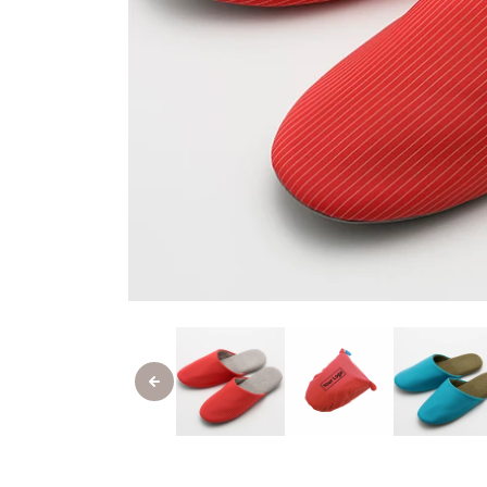
モ
ー
ダ
ル
で
メ
デ
ィ
ア
(1)