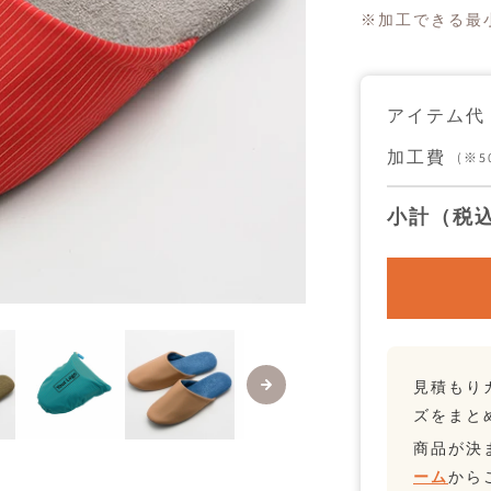
＆
※加工できる最小
FRO
ト
ラ
ベ
ル
アイテム代
ス
リ
加工費
ッ
(※
パ
の
小計（税
数
量
を
減
ら
す
見積もり
ズをまと
商品が決
ーム
から