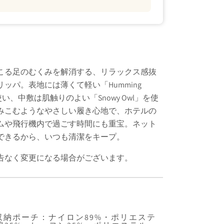
こる足のむくみを解消する、リラックス感抜
ッパ。表地には薄くて軽い「Humming
使い、中敷は肌触りのよい「Snowy Owl」を使
みこむようなやさしい履き心地で、ホテルの
ムや飛行機内で過ごす時間にも重宝。ネット
できるから、いつも清潔をキープ。
告なく変更になる場合がございます。
収納ポーチ：ナイロン89%・ポリエステ