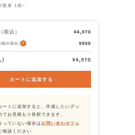
＆
数量 1個~
FRO
ト
ラ
ベ
ル
（税込）
¥4,070
ス
リ
¥900
ッ
50個の場合)
パ
の
込）
¥4,970
数
量
を
増
カートに追加する
や
す
カートに追加すると、作成したいグッ
めてお見積もり依頼できます。
まっていない場合は
お問い合わせフォ
ご相談ください