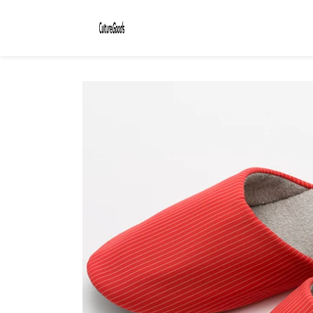
コンテ
ンツに
進む
商品情
報にス
キップ