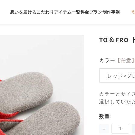
想いを届けるこだわり
アイテム一覧
料金プラン
制作事例
TO＆FR
カラー
【任意
カラーとサイ
選択していた
数量
数
量
TO