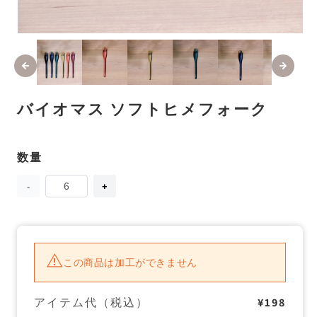
モ
ー
ダ
ル
で
メ
バイオマス ソフトヒメフォーク
デ
ィ
ア
(1)
(2
数量
数
を
量
開
く
バ
バ
イ
イ
オ
オ
マ
マ
ス
ス
ソ
ソ
この商品は加工ができません
フ
フ
ト
ト
ヒ
ヒ
アイテム代（税込）
¥198
メ
メ