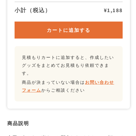
フ
フ
ォ
ォ
小計（税込）
¥1,188
ー
ー
ク
ク
の
の
数
数
カートに追加する
量
量
を
を
減
増
ら
や
す
す
見積もりカートに追加すると、作成したい
グッズをまとめてお見積もり依頼できま
す。
商品が決まっていない場合は
お問い合わせ
フォーム
からご相談ください
商品説明