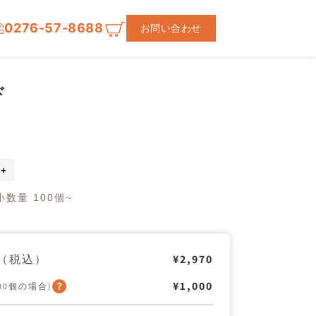
0276-57-8688
お問い合わせ
ド
PC
ス
数量 100個~
タ
ン
ド
の
数
（税込）
¥2,970
量
を
¥1,000
100個の場合)
増
や
す