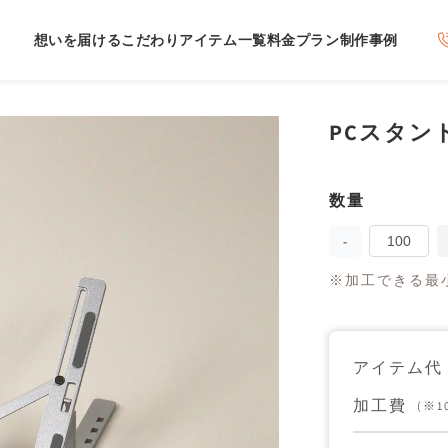
想いを届けるこだわり
アイテム一覧
料金プラン
制作事例
PCスタン
数量
数
量
PC
ス
※加工できる最小
タ
ン
ド
の
数
アイテム代
量
を
加工費
(※
減
ら
す