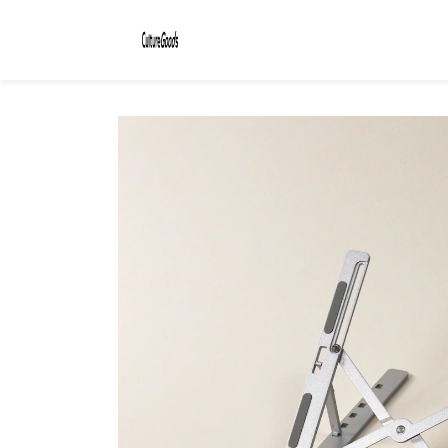
コンテ
ンツに
進む
商品情
報にス
キップ