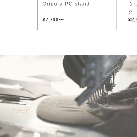
Oripura PC stand
ウ
ク
¥7,700〜
¥2