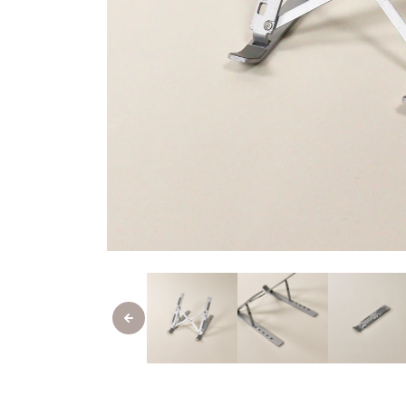
モ
ー
ダ
ル
で
メ
デ
ィ
ア
(1)