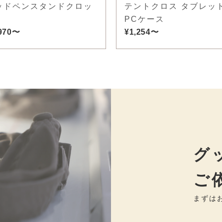
ッドペンスタンドクロッ
テントクロス タブレッ
PCケース
,970〜
¥1,254〜
グ
ご
まずは