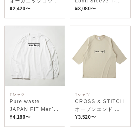
オーガニックコット
Long Sleeve T-
ンTシャツ
¥2,420〜
shirt
¥3,080〜
Tシャツ
Tシャツ
Pure waste
CROSS & STITCH
JAPAN FIT Men's
オープンエンド リ
Long Sleeve T-
¥4,180〜
ラックスフィット
¥3,520〜
Shirt
ラグランTシャツ