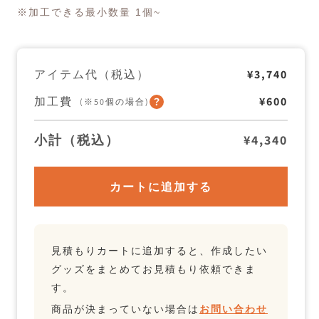
オ
オ
※加工できる最小数量 1個~
ー
ー
ガ
ガ
ニ
ニ
ッ
ッ
ク
ク
アイテム代（税込）
¥3,740
コ
コ
ッ
ッ
加工費
¥600
(※50個の場合)
ト
ト
ン
ン
ロ
ロ
小計（税込）
¥4,340
ン
ン
グ
グ
ス
ス
リ
リ
カートに追加する
ー
ー
ブ
ブ
T
T
シ
シ
ャ
ャ
見積もりカートに追加すると、作成したい
ツ
ツ
の
の
グッズをまとめてお見積もり依頼できま
数
数
す。
量
量
を
を
商品が決まっていない場合は
お問い合わせ
減
増