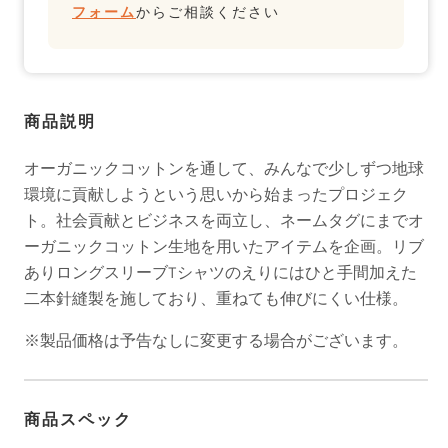
フォーム
からご相談ください
ら
や
す
す
商品説明
オーガニックコットンを通して、みんなで少しずつ地球
環境に貢献しようという思いから始まったプロジェク
ト。社会貢献とビジネスを両立し、ネームタグにまでオ
ーガニックコットン生地を用いたアイテムを企画。リブ
ありロングスリーブTシャツのえりにはひと手間加えた
二本針縫製を施しており、重ねても伸びにくい仕様。
※製品価格は予告なしに変更する場合がございます。
商品スペック