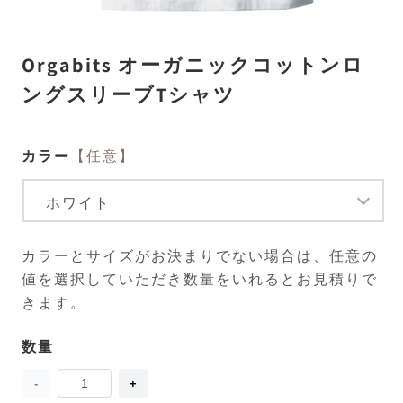
モ
Orgabits オーガニックコットンロ
ー
ダ
ングスリーブTシャツ
ル
で
メ
デ
カラー
【任意】
ィ
ア
(1)
(2
を
開
く
カラーとサイズがお決まりでない場合は、任意の
値を選択していただき数量をいれるとお見積りで
きます。
数量
数
量
Orgabits
Orgabits