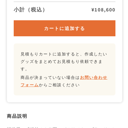
プ
プ
の
の
小計（税込）
¥108,600
数
数
量
量
を
を
減
増
カートに追加する
ら
や
す
す
見積もりカートに追加すると、作成したい
グッズをまとめてお見積もり依頼できま
す。
商品が決まっていない場合は
お問い合わせ
フォーム
からご相談ください
商品説明