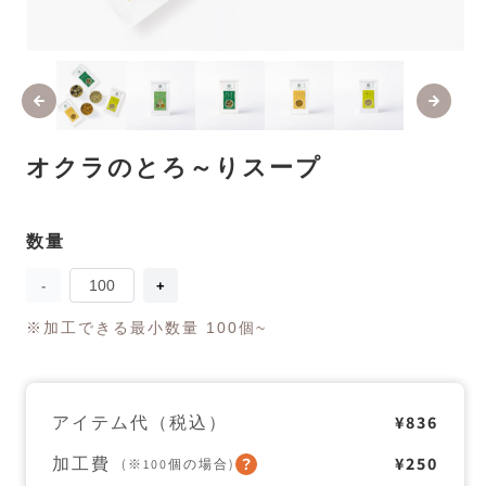
モ
ー
ダ
ル
で
メ
オクラのとろ～りスープ
デ
ィ
ア
(1)
(2
数量
数
を
量
開
く
オ
オ
ク
ク
※加工できる最小数量 100個~
ラ
ラ
の
の
と
と
ろ
ろ
～
～
アイテム代（税込）
¥836
り
り
ス
ス
加工費
¥250
(※100個の場合)
ー
ー