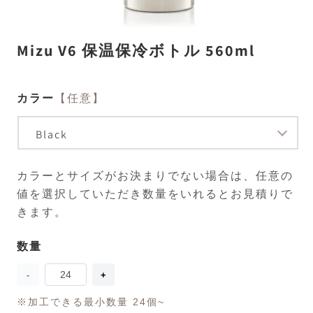
モ
Mizu V6 保温保冷ボトル 560ml
ー
ダ
ル
で
カラー
【任意】
メ
デ
ィ
ア
(1)
(2
を
カラーとサイズがお決まりでない場合は、任意の
開
く
値を選択していただき数量をいれるとお見積りで
きます。
数量
数
量
Mizu
Mizu
V6
V6
保
保
※加工できる最小数量 24個~