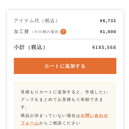
温
温
保
保
冷
冷
ボ
ボ
アイテム代（税込）
¥6,732
ト
ト
ル
ル
加工費
¥1,000
560ml
560ml
(※50個の場合)
の
の
数
数
量
量
小計（税込）
¥185,568
を
を
減
増
ら
や
カートに追加する
す
す
見積もりカートに追加すると、作成したい
グッズをまとめてお見積もり依頼できま
す。
商品が決まっていない場合は
お問い合わせ
フォーム
からご相談ください