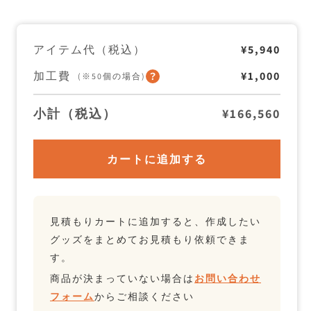
温
温
保
保
冷
冷
タ
タ
アイテム代（税込）
¥5,940
ン
ン
ブ
ブ
加工費
¥1,000
ラ
ラ
(※50個の場合)
ー
ー
470ml
470ml
の
の
小計（税込）
¥166,560
数
数
量
量
を
を
カートに追加する
減
増
ら
や
す
す
見積もりカートに追加すると、作成したい
グッズをまとめてお見積もり依頼できま
す。
商品が決まっていない場合は
お問い合わせ
フォーム
からご相談ください