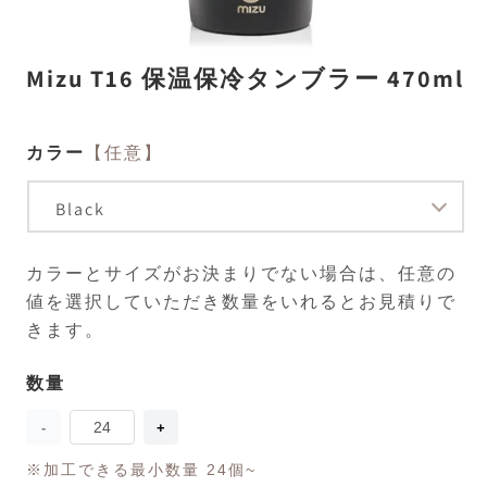
モ
Mizu T16 保温保冷タンブラー 470ml
ー
ダ
ル
で
カラー
【任意】
メ
デ
ィ
ア
(1)
(2
を
カラーとサイズがお決まりでない場合は、任意の
開
く
値を選択していただき数量をいれるとお見積りで
きます。
数量
数
量
Mizu
Mizu
T16
T16
保
保
※加工できる最小数量 24個~