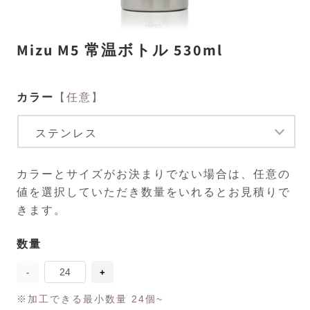
モ
Mizu M5 常温ボトル 530ml
ー
ダ
ル
で
カラー
【任意】
メ
デ
ィ
ア
(1)
(2
を
カラーとサイズがお決まりでない場合は、任意の
開
く
値を選択していただき数量をいれるとお見積りで
きます。
数量
数
量
Mizu
Mizu
M5
M5
常
常
※加工できる最小数量 24個~