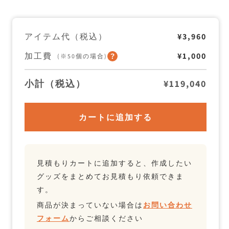
温
温
ボ
ボ
ト
ト
ル
ル
アイテム代（税込）
¥3,960
530ml
530ml
の
の
数
数
加工費
¥1,000
(※50個の場合)
量
量
を
を
減
増
小計（税込）
¥119,040
ら
や
す
す
カートに追加する
見積もりカートに追加すると、作成したい
グッズをまとめてお見積もり依頼できま
す。
商品が決まっていない場合は
お問い合わせ
フォーム
からご相談ください