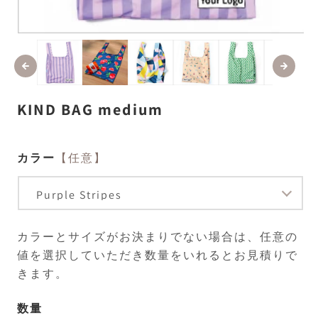
モ
ー
ダ
ル
で
メ
KIND BAG medium
デ
ィ
ア
(1)
(2
カラー
【任意】
を
開
く
カラーとサイズがお決まりでない場合は、任意の
値を選択していただき数量をいれるとお見積りで
きます。
数量
数