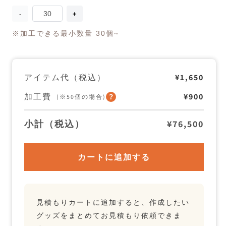
量
KIND
KIND
BAG
BAG
medium
medium
※加工できる最小数量 30個~
の
の
数
数
量
量
を
を
アイテム代（税込）
¥1,650
減
増
ら
や
す
す
加工費
¥900
(※50個の場合)
小計（税込）
¥76,500
カートに追加する
見積もりカートに追加すると、作成したい
グッズをまとめてお見積もり依頼できま