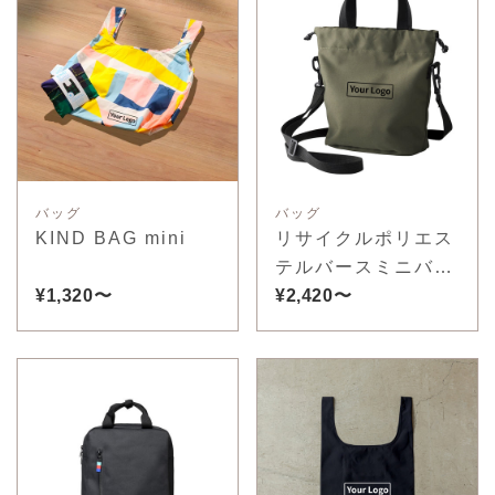
バッグ
バッグ
KIND BAG mini
リサイクルポリエス
テルバースミニバッ
¥1,320〜
ク
¥2,420〜