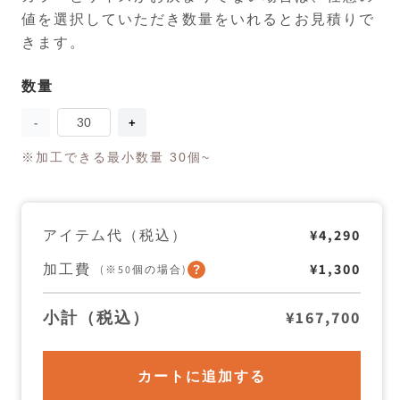
値を選択していただき数量をいれるとお見積りで
きます。
数量
数
量
KeepCup
KeepCup
Brew
Brew
Cork
Cork
※加工できる最小数量 30個~
の
の
数
数
量
量
を
を
アイテム代（税込）
¥4,290
減
増
ら
や
す
す
加工費
¥1,300
(※50個の場合)
小計（税込）
¥167,700
カートに追加する