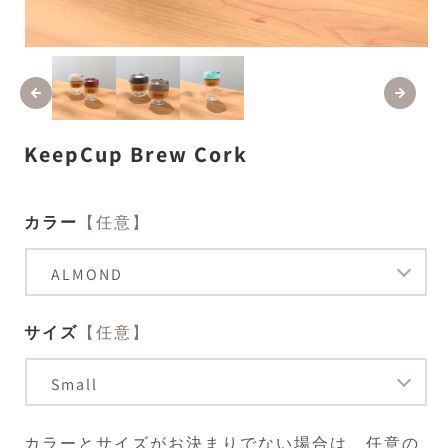
モ
ー
ダ
ル
で
メ
KeepCup Brew Cork
デ
ィ
ア
(1)
(2
カラー
【任意】
を
開
く
サイズ
【任意】
カラーとサイズがお決まりでない場合は、任意の