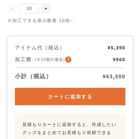
量
KAKSI
KAKSI
Kasanelu
Kasanelu
リ
リ
※加工できる最小数量 10個~
ュ
ュ
ッ
ッ
ク
ク
の
の
アイテム代（税込）
¥5,390
数
数
量
量
加工費
¥960
を
を
(※50個の場合)
減
増
ら
や
小計（税込）
¥63,500
す
す
カートに追加する
見積もりカートに追加すると、作成したい
グッズをまとめてお見積もり依頼できま