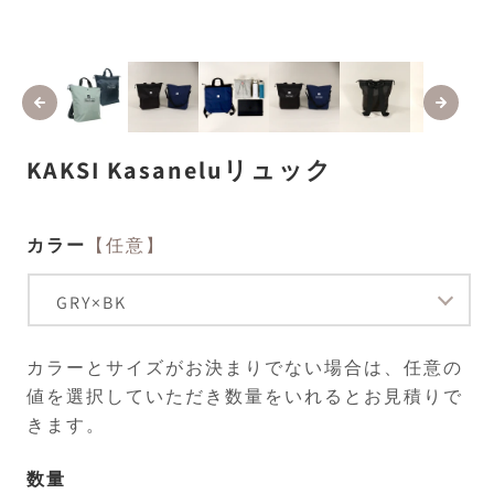
モ
ー
ダ
ル
で
メ
KAKSI Kasaneluリュック
デ
ィ
ア
(1)
(2
カラー
【任意】
を
開
く
カラーとサイズがお決まりでない場合は、任意の
値を選択していただき数量をいれるとお見積りで
きます。
数量
数