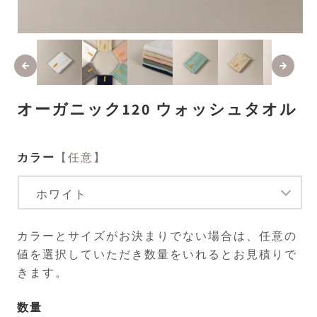
モ
ー
ダ
ル
で
メ
オーガニック120 ウォッシュタオル
デ
ィ
ア
(1)
(2
カラー
【任意】
を
開
く
カラーとサイズがお決まりでない場合は、任意の
値を選択していただき数量をいれるとお見積りで
きます。
数量
数