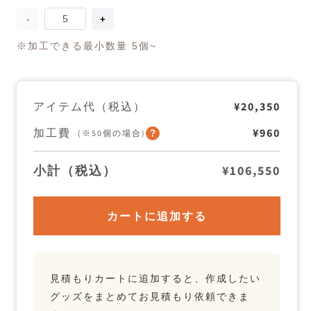
量
GOT
GOT
BAG
BAG
Daypack
Daypack
※加工できる最小数量 5個~
の
の
数
数
量
量
を
を
アイテム代（税込）
¥20,350
減
増
ら
や
す
す
加工費
¥960
(※50個の場合)
小計（税込）
¥106,550
カートに追加する
見積もりカートに追加すると、作成したい
グッズをまとめてお見積もり依頼できま