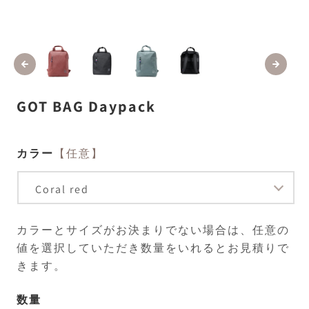
モ
ー
ダ
ル
で
メ
GOT BAG Daypack
デ
ィ
ア
(1)
(2
カラー
【任意】
を
開
く
カラーとサイズがお決まりでない場合は、任意の
値を選択していただき数量をいれるとお見積りで
きます。
数量
数