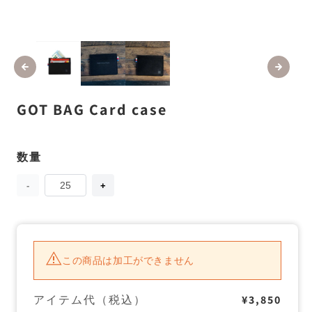
モ
ー
ダ
ル
で
メ
GOT BAG Card case
デ
ィ
ア
(1)
(2
数量
数
を
開
量
く
GOT
GOT
BAG
BAG
Card
Card
case
case
の
の
数
数
量
量
この商品は加工ができません
を
を
減
増
ら
や
アイテム代（税込）
¥3,850
す
す