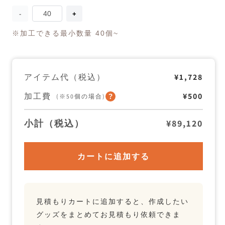
量
佃
佃
煮
煮
※加工できる最小数量 40個~
3
3
個
個
セ
セ
ッ
ッ
ト
ト
アイテム代（税込）
¥1,728
の
の
数
数
加工費
¥500
(※50個の場合)
量
量
を
を
減
増
小計（税込）
¥89,120
ら
や
す
す
カートに追加する
見積もりカートに追加すると、作成したい
グッズをまとめてお見積もり依頼できま