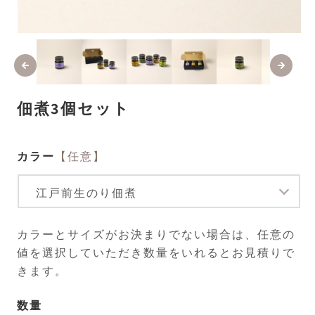
モ
ー
ダ
ル
で
メ
佃煮3個セット
デ
ィ
ア
(1)
(2
カラー
【任意】
を
開
く
カラーとサイズがお決まりでない場合は、任意の
値を選択していただき数量をいれるとお見積りで
きます。
数量
数