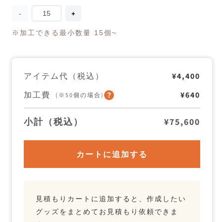
量
ecuvo,
ecuvo,
シ
シ
※加工できる最小数量 15個~
ョ
ョ
ー
ー
ト
ト
マ
マ
フ
フ
アイテム代（税込）
¥4,400
ラ
ラ
ー
ー
加工費
¥640
(※50個の場合)
の
の
数
数
量
量
小計（税込）
¥75,600
を
を
減
増
ら
や
す
す
カートに追加する
見積もりカートに追加すると、作成したい
グッズをまとめてお見積もり依頼できま