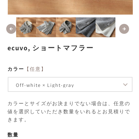
モ
ー
ダ
ル
で
メ
ecuvo, ショートマフラー
デ
ィ
ア
(1)
(2
カラー
【任意】
を
開
く
カラーとサイズがお決まりでない場合は、任意の
値を選択していただき数量をいれるとお見積りで
きます。
数量
数