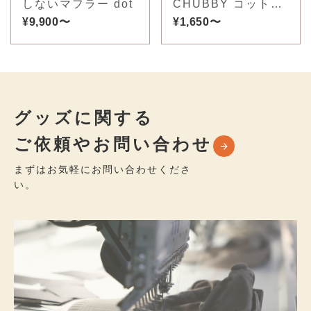
しないマフラー dot
CHUBBY コットン
¥9,900〜
スラブミックス
¥1,650〜
グッズに関する
ご依頼やお問い合わせ
まずはお気軽にお問い合わせくださ
い。