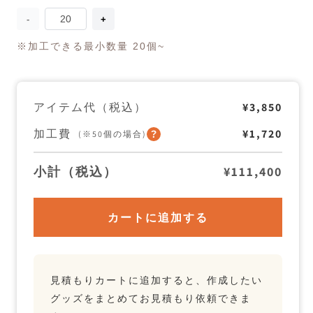
量
Sobagni
Sobagni
カ
カ
※加工できる最小数量 20個~
ッ
ッ
プ
プ
ホ
ホ
ル
ル
ダ
ダ
アイテム代（税込）
¥3,850
ー
ー
の
の
加工費
¥1,720
(※50個の場合)
数
数
量
量
を
を
小計（税込）
¥111,400
減
増
ら
や
す
す
カートに追加する
見積もりカートに追加すると、作成したい
グッズをまとめてお見積もり依頼できま