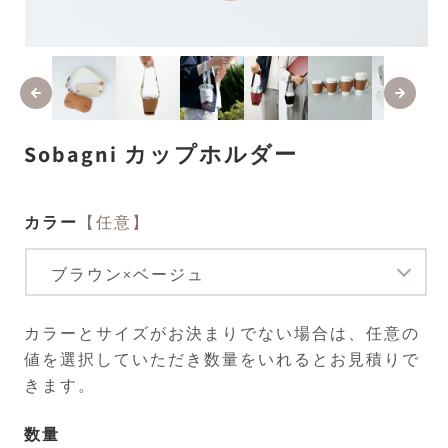
モ
ー
ダ
ル
で
メ
Sobagni カップホルダー
デ
ィ
ア
(1)
(2
カラー
【任意】
を
開
く
カラーとサイズがお決まりでない場合は、任意の
値を選択していただき数量をいれるとお見積りで
きます。
数量
数