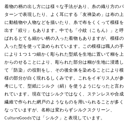
着物の柄の出し方には様々な手法があり、糸の織り方のパ
ターンで表現したり、よく耳にする「友禅染め」は布の上
に動植物や人物などを描いたり、糸で布をくくって模様を
出す「絞り」もあります。中でも「小紋（こもん）」と呼
ばれるとても細かい柄の入った着物もありますが、模様の
入った型を使って染められています。この模様は職人の手
により１つ１つ細かく彫られた型紙を生地に置いて糊を上
からのせることにより、彫られた部分は糊が生地に浸透し
て「防染」の役割をし、その後全体を染めることにより模
様の部分が白く現れるしくみです。これをイギリス人が参
考にして、型紙にシルク（絹）を使うようになったと言わ
れています。現在ではシルクではなく、ステンレスや合成
繊維で作られた網戸のようなものを用いられることが多く
なっていますが、名称は変わらずシルクスクリーン、
CultureGoodsでは「シルク」と表現しています。