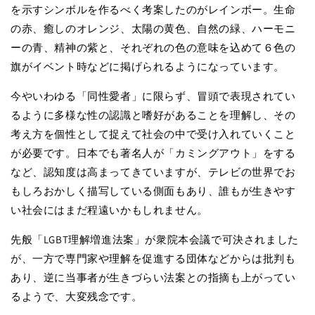
を示すシンボルを作るべく考案したのがレインボー。生命
の赤、癒しのオレンジ、太陽の黄色、自然の緑、ハーモニ
ーの青、精神の紫と、それぞれの色の意味を込めて６色の
旗がイベント時などに掲げられるようになっています。
今やいわゆる「同性愛者」に限らず、冒頭で表現されてい
るように多様な性の認識と嗜好があることを理解し、その
考え方を個性として捉えて社会の中で受け入れていくこと
が必要です。日本でも著名人が「カミングアウト」をする
など、認知度は高まってきていますが、テレビの世界でお
もしろおかしく描写している側面もあり、誰もが生きやす
い社会にはまだ程遠いかもしれません。
先般「LGBT理解増進法案」が衆院本会議で可決されました
が、一方で専門家や理解を促進する団体などからは批判も
あり、逆に当事者が生きづらい法案との指摘も上がってい
るようで、大変残念です。