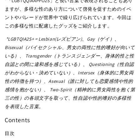
*「LGBTQQIAAPPO2S」と長い言葉で表現されることもあり
ますが、多様な性のあり方について啓発を促すためのイベ
ントやパレードが世界中で繰り広げられています。今回は
この多様な性に配慮したグッズをご紹介します。
*LGBTQIA2S+ = Lesbian(レズビアン)、Gay（ゲイ）、
Bisexual（バイセクシャル、男女の両性に性的嗜好が向いて
いる）、 Transgender（トランスジェンダー、身体的性と性
自認との間に違和感を感じている）、 Questioning（性自認
がわからない・決めていない）、Intersex（身体的に男女両
性の特徴を持つ）、Asexual（誰に対しても恋愛感情や性的
感情を抱かない）、 Two-Spirit（精神的に男女両性を抱く第
三の性）の各頭文字を取って、性自認や性的嗜好の多様性
を表現した言葉。
Contents
目次