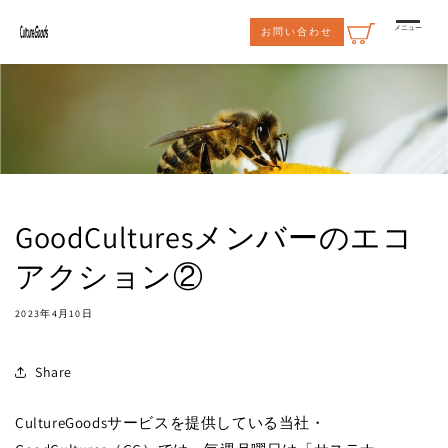
コンテ
ンツに
メニュー
お問い合わせ
進む
GoodCulturesメンバーのエコ
アクション②
2023年4月10日
Share
CultureGoodsサービスを提供している当社・