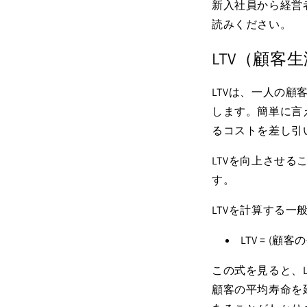
新入社員から経営
読みください。
LTV（顧客
LTVは、一人の
します。簡単に言
るコストを差し引
LTVを向上させ
す。
LTVを計算する一
LTV = (
この式を見ると、
顧客の平均寿命を