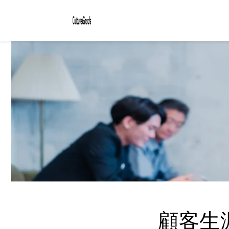
コンテ
ンツに
進む
顧客生