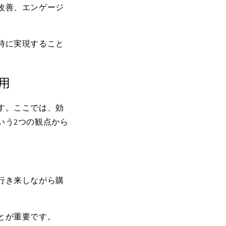
改善、エンゲージ
時に実現すること
用
す。ここでは、効
いう
2
つの観点から
行き来しながら購
とが重要です。