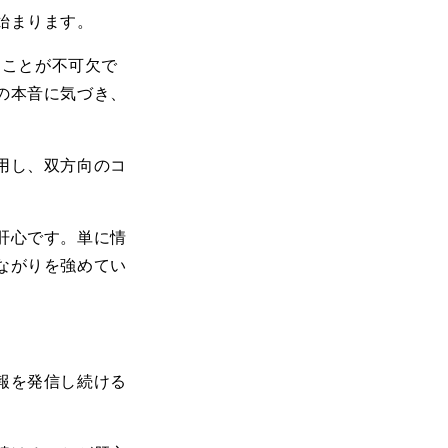
始まります。
ることが不可欠で
の本音に気づき、
用し、双方向のコ
肝心です。単に情
ながりを強めてい
。
報を発信し続ける