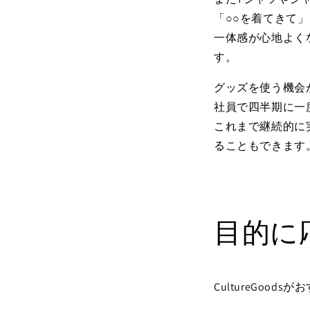
「○○を着てきて
一体感が心地よく
す。
グッズを使う機会
社員で四半期に一
これまで継続的に
ることもできます
目的に
CultureGo