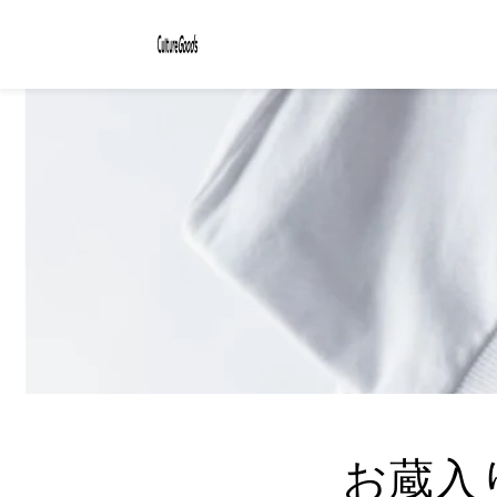
コンテ
ンツに
進む
お蔵入